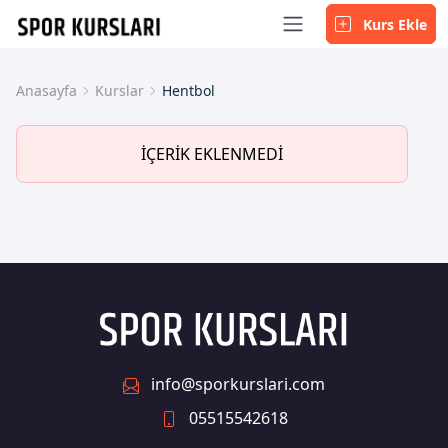
Kurs Ekle
Anasayfa
Kurslar
Hentbol
İÇERİK EKLENMEDİ
info@sporkurslari.com
05515542618