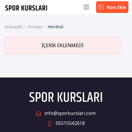
Kurs Ekle
Anasayfa
Kurslar
Hentbol
İÇERİK EKLENMEDİ
info@sporkurslari.com
05515542618