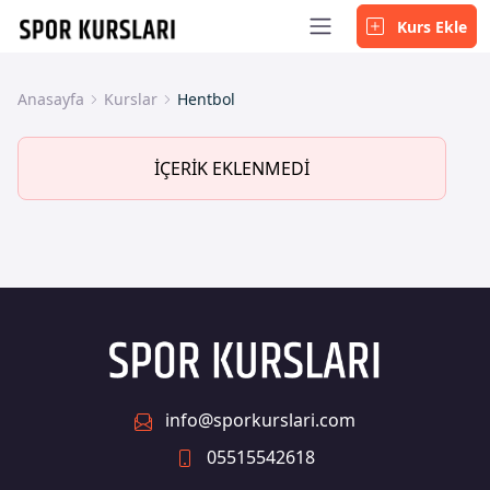
Kurs Ekle
Anasayfa
Kurslar
Hentbol
İÇERİK EKLENMEDİ
info@sporkurslari.com
05515542618