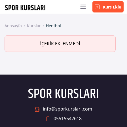
Kurs Ekle
Anasayfa
Kurslar
Hentbol
İÇERİK EKLENMEDİ
info@sporkurslari.com
05515542618