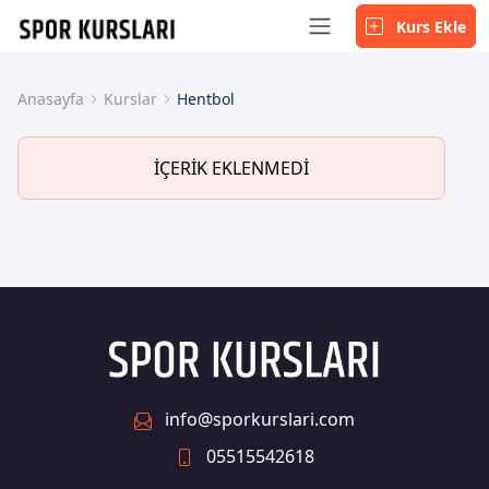
Kurs Ekle
Anasayfa
Kurslar
Hentbol
İÇERİK EKLENMEDİ
info@sporkurslari.com
05515542618