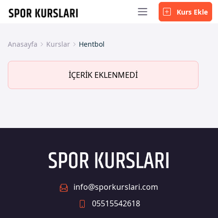
Kurs Ekle
Anasayfa
Kurslar
Hentbol
İÇERİK EKLENMEDİ
info@sporkurslari.com
05515542618