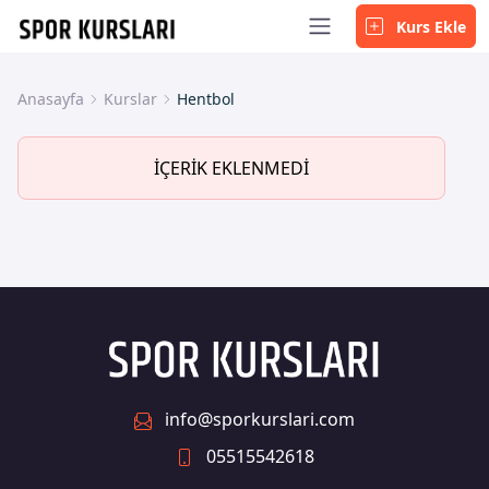
Kurs Ekle
Anasayfa
Kurslar
Hentbol
İÇERİK EKLENMEDİ
info@sporkurslari.com
05515542618