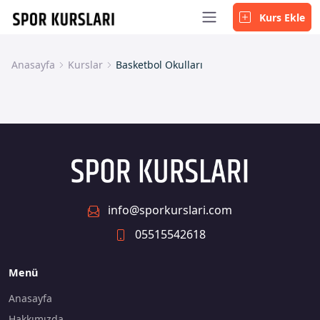
Kurs Ekle
Anasayfa
Kurslar
Basketbol Okulları
info@sporkurslari.com
05515542618
Menü
Anasayfa
Hakkımızda