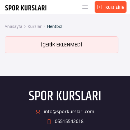
Kurs Ekle
Anasayfa
Kurslar
Hentbol
İÇERİK EKLENMEDİ
info@sporkurslari.com
05515542618