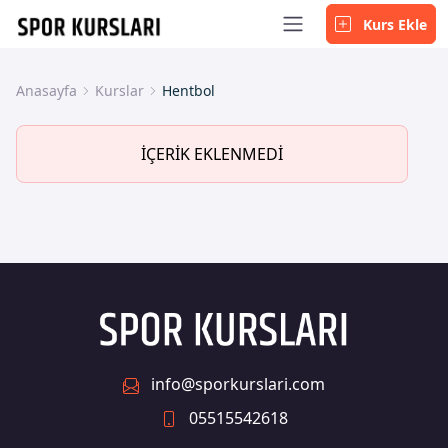
Kurs Ekle
Anasayfa
Kurslar
Hentbol
İÇERİK EKLENMEDİ
info@sporkurslari.com
05515542618