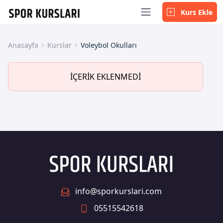
Kurs Ekle
Anasayfa
Kurslar
Voleybol Okulları
İÇERİK EKLENMEDİ
info@sporkurslari.com
05515542618