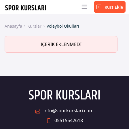
Kurs Ekle
Anasayfa
Kurslar
Voleybol Okulları
İÇERİK EKLENMEDİ
info@sporkurslari.com
05515542618