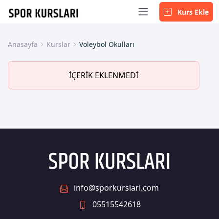
Kurs Ekle
Anasayfa
Kurslar
Voleybol Okulları
İÇERİK EKLENMEDİ
info@sporkurslari.com
05515542618