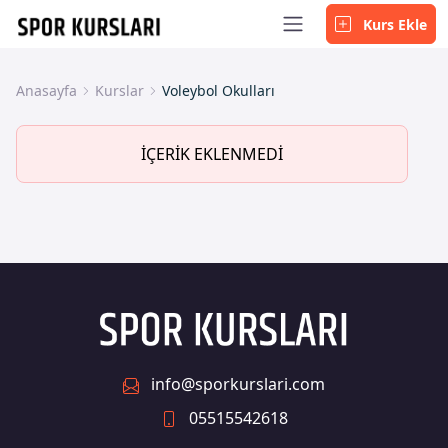
Kurs Ekle
Anasayfa
Kurslar
Voleybol Okulları
İÇERİK EKLENMEDİ
info@sporkurslari.com
05515542618