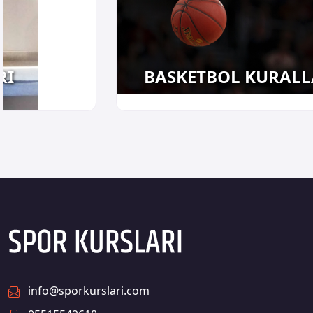
RI
BASKETBOL KURALL
info@sporkurslari.com