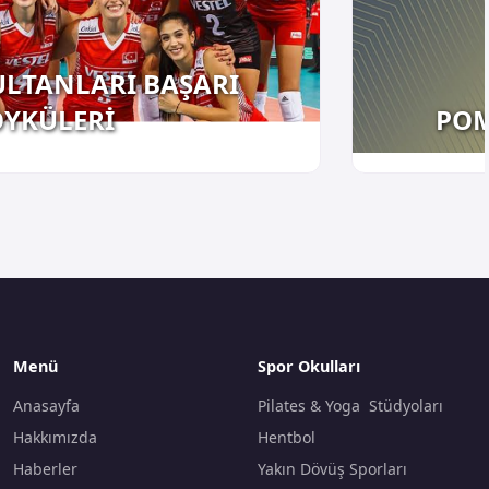
ULTANLARI BAŞARI
YKÜLERİ
POM
Menü
Spor Okulları
Anasayfa
Pilates & Yoga Stüdyoları
Hakkımızda
Hentbol
Haberler
Yakın Dövüş Sporları