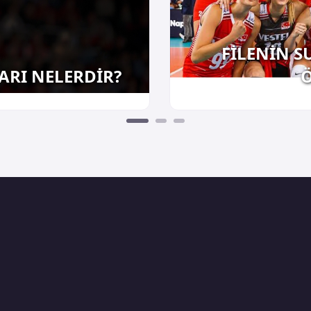
FİLENİN S
ARI NELERDİR?
Ö